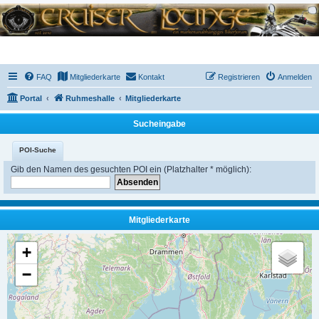
FAQ
Mitgliederkarte
Kontakt
Registrieren
Anmelden
Portal
Ruhmeshalle
Mitgliederkarte
Sucheingabe
POI-Suche
Gib den Namen des gesuchten POI ein (Platzhalter * möglich):
Mitgliederkarte
+
−