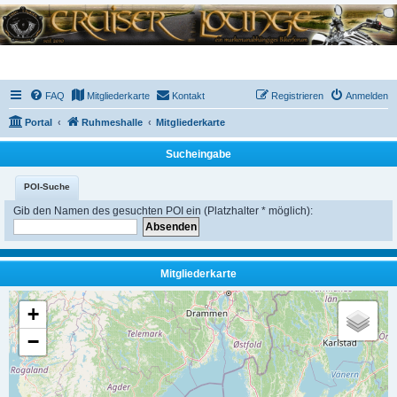
FAQ
Mitgliederkarte
Kontakt
Registrieren
Anmelden
Portal
Ruhmeshalle
Mitgliederkarte
Sucheingabe
POI-Suche
Gib den Namen des gesuchten POI ein (Platzhalter * möglich):
Mitgliederkarte
+
−