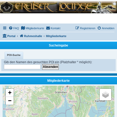
FAQ
Mitgliederkarte
Kontakt
Registrieren
Anmelden
Portal
Ruhmeshalle
Mitgliederkarte
Sucheingabe
POI-Suche
Gib den Namen des gesuchten POI ein (Platzhalter * möglich):
Mitgliederkarte
+
−