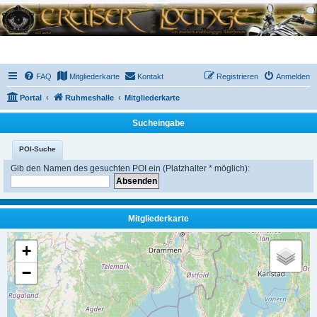
FAQ
Mitgliederkarte
Kontakt
Registrieren
Anmelden
Portal
Ruhmeshalle
Mitgliederkarte
Sucheingabe
POI-Suche
Gib den Namen des gesuchten POI ein (Platzhalter * möglich):
Mitgliederkarte
+
−