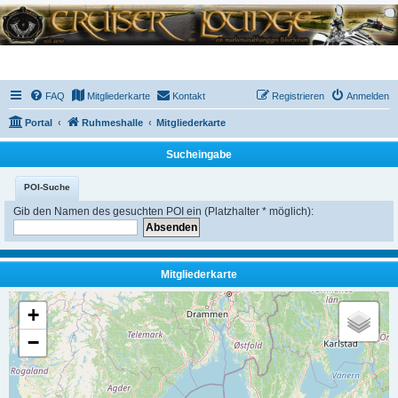
FAQ
Mitgliederkarte
Kontakt
Registrieren
Anmelden
Portal
Ruhmeshalle
Mitgliederkarte
Sucheingabe
POI-Suche
Gib den Namen des gesuchten POI ein (Platzhalter * möglich):
Mitgliederkarte
+
−