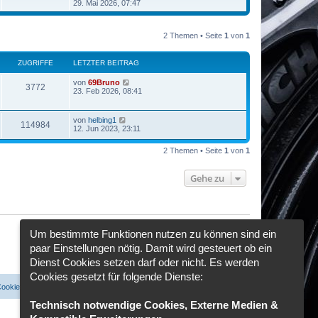
t
e
29. Mai 2026, 07:47
i
e
u
t
r
e
r
B
s
a
e
2 Themen • Seite
1
von
1
t
g
i
e
t
r
r
B
ZUGRIFFE
LETZTER BEITRAG
a
e
g
i
von
69Bruno
3772
t
23. Feb 2026, 08:41
r
a
g
von
helbing1
114984
12. Jun 2023, 23:11
2 Themen • Seite
1
von
1
Gehe zu
Um bestimmte Funktionen nutzen zu können sind ein
paar Einstellungen nötig. Damit wird gesteuert ob ein
Dienst Cookies setzen darf oder nicht. Es werden
Cookies gesetzt für folgende Dienste:
Cookies löschen
Cookie-Einstellungen
Alle Zeiten sind
UTC+02:00
Technisch notwendige Cookies, Externe Medien &