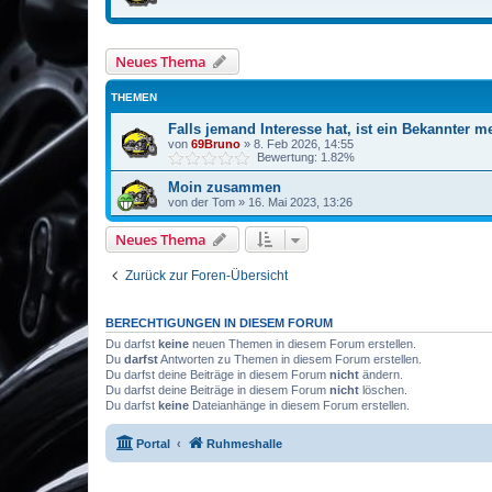
Neues Thema
THEMEN
Falls jemand Interesse hat, ist ein Bekannter m
von
69Bruno
»
8. Feb 2026, 14:55
Bewertung: 1.82%
Moin zusammen
von
der Tom
»
16. Mai 2023, 13:26
Neues Thema
Zurück zur Foren-Übersicht
BERECHTIGUNGEN IN DIESEM FORUM
Du darfst
keine
neuen Themen in diesem Forum erstellen.
Du
darfst
Antworten zu Themen in diesem Forum erstellen.
Du darfst deine Beiträge in diesem Forum
nicht
ändern.
Du darfst deine Beiträge in diesem Forum
nicht
löschen.
Du darfst
keine
Dateianhänge in diesem Forum erstellen.
Portal
Ruhmeshalle