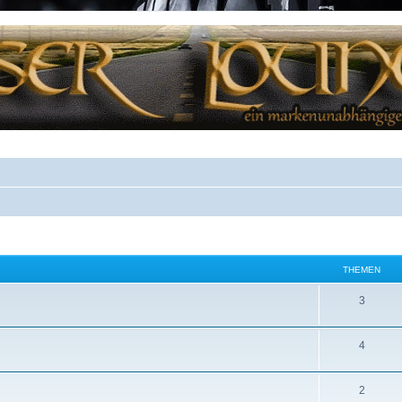
THEMEN
3
4
2