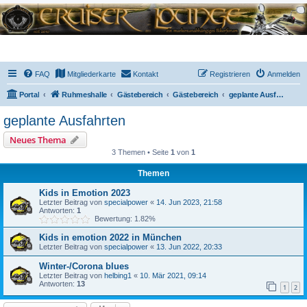
FAQ
Mitgliederkarte
Kontakt
Registrieren
Anmelden
Portal
Ruhmeshalle
Gästebereich
Gästebereich
geplante Ausfahrten
geplante Ausfahrten
Neues Thema
3 Themen • Seite
1
von
1
Themen
Kids in Emotion 2023
Letzter Beitrag von
specialpower
«
14. Jun 2023, 21:58
Antworten:
1
Bewertung: 1.82%
Kids in emotion 2022 in München
Letzter Beitrag von
specialpower
«
13. Jun 2022, 20:33
Winter-/Corona blues
Letzter Beitrag von
helbing1
«
10. Mär 2021, 09:14
Antworten:
13
1
2