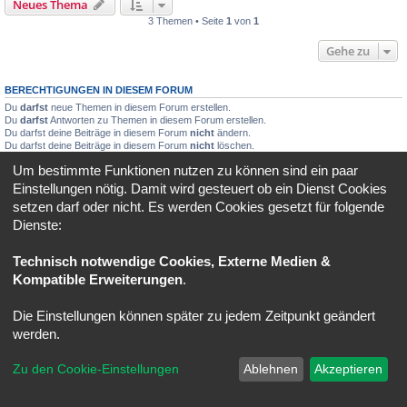
Neues Thema
3 Themen • Seite
1
von
1
Gehe zu
BERECHTIGUNGEN IN DIESEM FORUM
Du
darfst
neue Themen in diesem Forum erstellen.
Du
darfst
Antworten zu Themen in diesem Forum erstellen.
Du darfst deine Beiträge in diesem Forum
nicht
ändern.
Du darfst deine Beiträge in diesem Forum
nicht
löschen.
Du darfst
keine
Dateianhänge in diesem Forum erstellen.
Um bestimmte Funktionen nutzen zu können sind ein paar
Einstellungen nötig. Damit wird gesteuert ob ein Dienst Cookies
Portal
Ruhmeshalle
Alle Zeiten sind
UTC+02:00
setzen darf oder nicht. Es werden Cookies gesetzt für folgende
Dienste:
Powered by
phpBB
® Forum Software © phpBB Limited
Deutsche Übersetzung durch
phpBB.de
Datenschutz
|
Nutzungsbedingungen
Technisch notwendige Cookies, Externe Medien &
Kompatible Erweiterungen
.
Die Einstellungen können später zu jedem Zeitpunkt geändert
werden.
Zu den Cookie-Einstellungen
Ablehnen
Akzeptieren