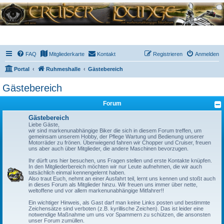
FAQ
Mitgliederkarte
Kontakt
Registrieren
Anmelden
Portal
Ruhmeshalle
Gästebereich
Gästebereich
Forum
Gästebereich
Liebe Gäste,
wir sind markenunabhängige Biker die sich in diesem Forum treffen, um
gemeinsam unserem Hobby, der Pflege Wartung und Bedienung unserer
Motorräder zu frönen. Überwiegend fahren wir Chopper und Cruiser, freuen
uns aber auch über Mitglieder, die andere Maschinen bevorzugen.
Ihr dürft uns hier besuchen, uns Fragen stellen und erste Kontakte knüpfen.
In den Mitgliederbereich möchten wir nur Leute aufnehmen, die wir auch
tatsächlich einmal kennengelernt haben.
Also traut Euch, nehmt an einer Ausfahrt teil, lernt uns kennen und stoßt auch
in dieses Forum als Mitglieder hinzu. Wir freuen uns immer über nette,
weltoffene und vor allem markenunabhängige Mitfahrer!!
Ein wichtiger Hinweis, als Gast darf man keine Links posten und bestimmte
Zeichensätze sind verboten (z.B. kyrillische Zeichen). Das ist leider eine
notwendige Maßnahme um uns vor Spammern zu schützen, die ansonsten
unser Forum zumüllen.