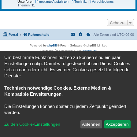
Unterforen:
geplante Ausfahrten
,
Technik
,
Verschiedenes
Themen:
11
Gehe zu
Portal
Ruhmeshalle
Alle Zeiten sind
UTC+02:00
Powered by
phpBB
® Forum Software © phpBB Limited
Deutsche Übersetzung durch
phpBB.de
Datenschutz
|
Nutzungsbedingungen
Um bestimmte Funktionen nutzen zu können sind ein paar
Einstellungen nötig. Damit wird gesteuert ob ein Dienst Cookies
setzen darf oder nicht. Es werden Cookies gesetzt für folgende
Dienste:
Technisch notwendige Cookies, Externe Medien &
Kompatible Erweiterungen
.
Die Einstellungen können später zu jedem Zeitpunkt geändert
werden.
Zu den Cookie-Einstellungen
Ablehnen
Akzeptieren