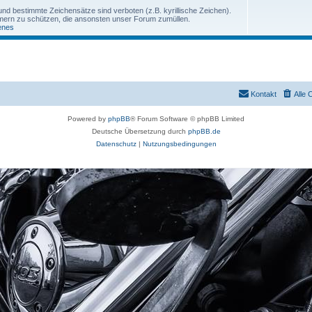
und bestimmte Zeichensätze sind verboten (z.B. kyrillische Zeichen).
ern zu schützen, die ansonsten unser Forum zumüllen.
enes
Kontakt
Alle 
Powered by
phpBB
® Forum Software © phpBB Limited
Deutsche Übersetzung durch
phpBB.de
Datenschutz
|
Nutzungsbedingungen