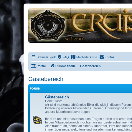
Schnellzugriff
FAQ
Mitgliederkarte
Kontakt
Portal
Ruhmeshalle
Gästebereich
Gästebereich
FORUM
Gästebereich
Liebe Gäste,
wir sind markenunabhängige Biker die sich in diesem Forum
Bedienung unserer Motorräder zu frönen. Überwiegend fahren
andere Maschinen bevorzugen.
Ihr dürft uns hier besuchen, uns Fragen stellen und erste Ko
In den Mitgliederbereich möchten wir nur Leute aufnehmen, d
Also traut Euch, nehmt an einer Ausfahrt teil, lernt uns kenn
immer über nette, weltoffene und vor allem markenunabhängig