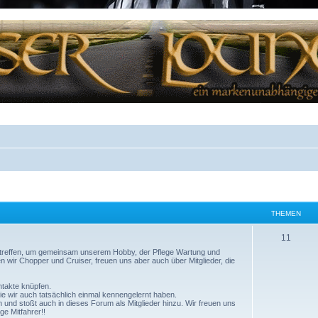
THEMEN
11
 treffen, um gemeinsam unserem Hobby, der Pflege Wartung und
 wir Chopper und Cruiser, freuen uns aber auch über Mitglieder, die
ntakte knüpfen.
ie wir auch tatsächlich einmal kennengelernt haben.
en und stoßt auch in dieses Forum als Mitglieder hinzu. Wir freuen uns
e Mitfahrer!!