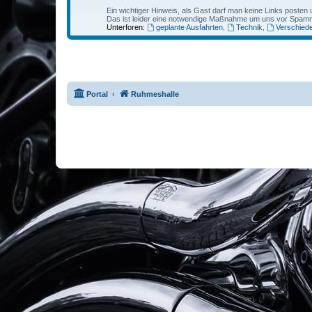
Ein wichtiger Hinweis, als Gast darf man keine Links posten 
Das ist leider eine notwendige Maßnahme um uns vor Spamm
Unterforen:
geplante Ausfahrten
,
Technik
,
Verschied
Portal
Ruhmeshalle