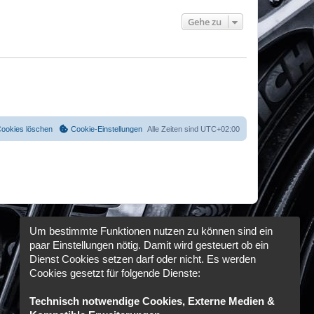
Gehe zu
Cookies löschen
Cookie-Einstellungen
Alle Zeiten sind
UTC+02:00
Um bestimmte Funktionen nutzen zu können sind ein
paar Einstellungen nötig. Damit wird gesteuert ob ein
Dienst Cookies setzen darf oder nicht. Es werden
Cookies gesetzt für folgende Dienste:
Technisch notwendige Cookies, Externe Medien &