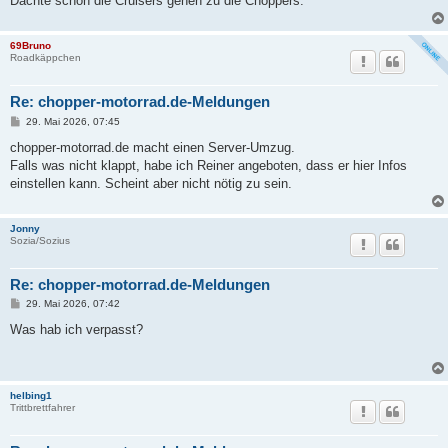
Dachte schon die Cruisers gehen zu die Choppers.
69Bruno
Roadkäppchen
Re: chopper-motorrad.de-Meldungen
B
29. Mai 2026, 07:45
e
i
chopper-motorrad.de macht einen Server-Umzug.
t
Falls was nicht klappt, habe ich Reiner angeboten, dass er hier Infos
r
a
einstellen kann. Scheint aber nicht nötig zu sein.
g
Jonny
Sozia/Sozius
Re: chopper-motorrad.de-Meldungen
B
29. Mai 2026, 07:42
e
i
Was hab ich verpasst?
t
r
a
g
helbing1
Trittbrettfahrer