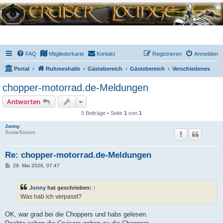
FAQ
Mitgliederkarte
Kontakt
Registrieren
Anmelden
Portal
Ruhmeshalle
Gästebereich
Gästebereich
Verschiedenes
chopper-motorrad.de-Meldungen
Antworten
5 Beiträge • Seite
1
von
1
Jonny
Sozia/Sozius
Re: chopper-motorrad.de-Meldungen
B
29. Mai 2026, 07:47
e
i
t
Jonny
hat geschrieben:
↑
r
a
Was hab ich verpasst?
g
OK, war grad bei die Choppers und habs gelesen.