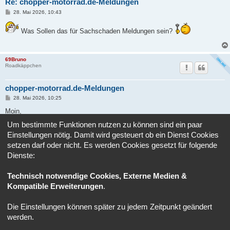
Re: chopper-motorrad.de-Meldungen
B
28. Mai 2026, 10:43
e
i
t
Was Sollen das für Sachschaden Meldungen sein?
r
a
g
69Bruno
Roadkäppchen
chopper-motorrad.de-Meldungen
B
28. Mai 2026, 10:25
e
i
Moin,
t
r
Um bestimmte Funktionen nutzen zu können sind ein paar
a
hier können Sachstandsmeldungen zum Umzug von chopper-motorrad.de
Einstellungen nötig. Damit wird gesteuert ob ein Dienst Cookies
g
gegeben werden.
setzen darf oder nicht. Es werden Cookies gesetzt für folgende
Dienste:
Antworten
Technisch notwendige Cookies, Externe Medien &
5 Beiträge • Seite
1
von
1
Kompatible Erweiterungen
.
Gehe zu
Die Einstellungen können später zu jedem Zeitpunkt geändert
Portal
Ruhmeshalle
Alle Zeiten sind
UTC+02:00
werden.
Powered by
phpBB
® Forum Software © phpBB Limited