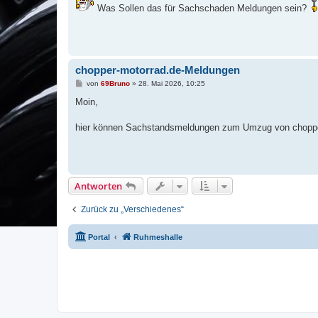
t
Was Sollen das für Sachschaden Meldungen sein?
r
a
g
chopper-motorrad.de-Meldungen
B
von
69Bruno
»
28. Mai 2026, 10:25
e
i
Moin,
t
r
a
hier können Sachstandsmeldungen zum Umzug von choppe
g
Antworten
Zurück zu „Verschiedenes“
Portal
Ruhmeshalle