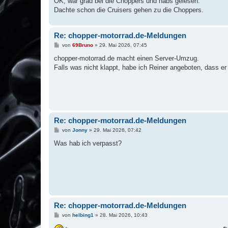
OK, war grad bei die Choppers und habs gelesen.
Dachte schon die Cruisers gehen zu die Choppers.
Re: chopper-motorrad.de-Meldungen
B
von
69Bruno
»
29. Mai 2026, 07:45
e
i
chopper-motorrad.de macht einen Server-Umzug.
t
Falls was nicht klappt, habe ich Reiner angeboten, dass er h
r
a
g
Re: chopper-motorrad.de-Meldungen
B
von
Jonny
»
29. Mai 2026, 07:42
e
i
Was hab ich verpasst?
t
r
a
g
Re: chopper-motorrad.de-Meldungen
B
von
helbing1
»
28. Mai 2026, 10:43
e
i