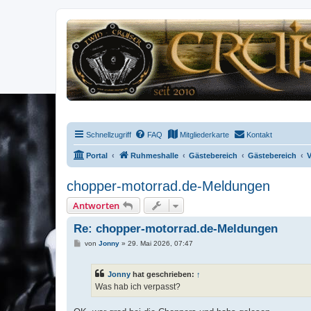
Schnellzugriff
FAQ
Mitgliederkarte
Kontakt
Portal
Ruhmeshalle
Gästebereich
Gästebereich
V
chopper-motorrad.de-Meldungen
Antworten
Re: chopper-motorrad.de-Meldungen
B
von
Jonny
»
29. Mai 2026, 07:47
e
i
t
Jonny
hat geschrieben:
↑
r
a
Was hab ich verpasst?
g