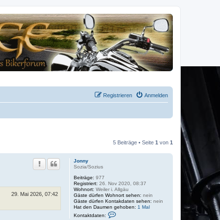
Registrieren
Anmelden
5 Beiträge • Seite
1
von
1
Jonny
Sozia/Sozius
Beiträge:
977
Registriert:
26. Nov 2020, 08:37
Wohnort:
Weiler i. Allgäu
29. Mai 2026, 07:42
Gäste dürfen Wohnort sehen:
nein
Gäste dürfen Kontakdaten sehen:
nein
Hat den Daumen gehoben:
1 Mal
K
Kontaktdaten:
o