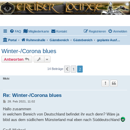
FAQ
Mitgliederkarte
Kontakt
Registrieren
Anmelden
Portal
Ruhmeshalle
Gästebereich
Gästebereich
geplante Ausfahrten
Winter-/Corona blues
Antworten
1
2
Vorherige
14 Beiträge
Micki
Re: Winter-/Corona blues
B
28. Feb 2021, 11:02
e
i
Hallo zusammen
t
in welchem Bereich von Deutschland befindet ihr euch denn? Wäre ja
r
a
blöd aus dem südlichem Münsterland mal eben nach Süddeutschland
g