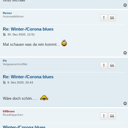
Gruß Michael
Reiner
Automatikfahrer
Re: Winter-/Corona blues
B
30. Dez 2020, 12:51
e
i
Mal schauen was da rein kommt...
t
r
a
g
Pit
Vergaserschnüffler
Re: Winter-/Corona blues
B
9. Dez 2020, 20:43
e
i
t
r
Wäre doch schön.....
a
g
69Bruno
Roadkäppchen
Winter-/Corona blues