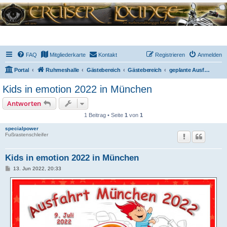
FAQ
Mitgliederkarte
Kontakt
Registrieren
Anmelden
Portal
Ruhmeshalle
Gästebereich
Gästebereich
geplante Ausfahrten
Kids in emotion 2022 in München
Antworten
1 Beitrag • Seite
1
von
1
specialpower
Fußrastenschleifer
Kids in emotion 2022 in München
B
13. Jun 2022, 20:33
e
i
t
r
a
g